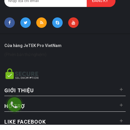
ĐĂNG KÝ
Cửa hàng JeTEK Pro VietNam
(Phiên bản thử nghiệm)
+
GIỚI THIỆU
+
HỔ TRỢ
+
LIKE FACEBOOK