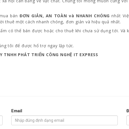
ột xã hội cân bằng về vật chất. Chúng tôi mong muốn cùng với 
i mua bán
ĐƠN GIẢN, AN TOÀN và NHANH CHÓNG
nhất Việ
i thuê một cách nhanh chóng, đơn giản và hiệu quả nhất.
ẩm có thể bán được hoặc cho thuê khi chưa sử dụng tới. Và 
úng tôi để được hổ trợ ngay lập tức.
Y TNHH PHÁT TRIỂN CÔNG NGHỆ IT EXPRESS
Email
Đ