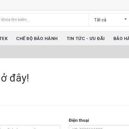
TEK
CHẾ ĐỘ BẢO HÀNH
TIN TỨC - ƯU ĐÃI
BẢO H
 ở đây!
Điện thoại