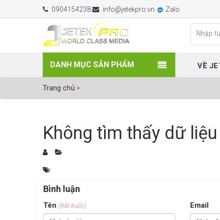
0904154238
info@jetekpro.vn
Zalo
DANH MỤC SẢN PHẨM
VỀ JE
Trang chủ
Không tìm thấy dữ liệu
:
Bình luận
Tên
Email
(Bắt buộc)