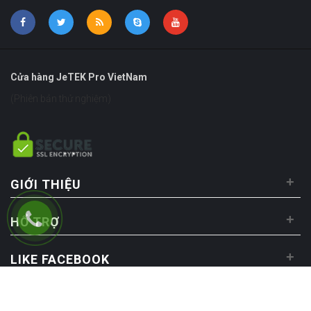
Cửa hàng JeTEK Pro VietNam
(Phiên bản thử nghiệm)
+
GIỚI THIỆU
+
HỔ TRỢ
+
LIKE FACEBOOK
Copyright © 2026
JeTEK Pro - Màn hình Android cắm Sim 4G cao cấp cho xe